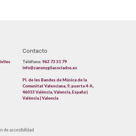
Contacto
óviles
Teléfono:
963 73 31 79
info@zanonygilasociados.es
Pl. de les Bandes de Música de la
Comunitat Valenciana, 9, puerta 4-A,
46013 València, Valencia, España |
València | Valencia
n de accesibilidad