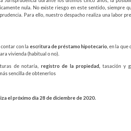
a Jurisprudencia durante los últimos cinco años, la posib
ticamente nula. No existe riesgo en este sentido, siempre q
rudencia. Para ello, nuestro despacho realiza una labor previ
 contar con la
escritura de préstamo hipotecario
, en la que
ra vivienda (habitual o no).
turas de notaría,
registro de la propiedad,
tasación y g
ás sencilla de obtenerlos
liza el próximo día 28 de diciembre de 2020.