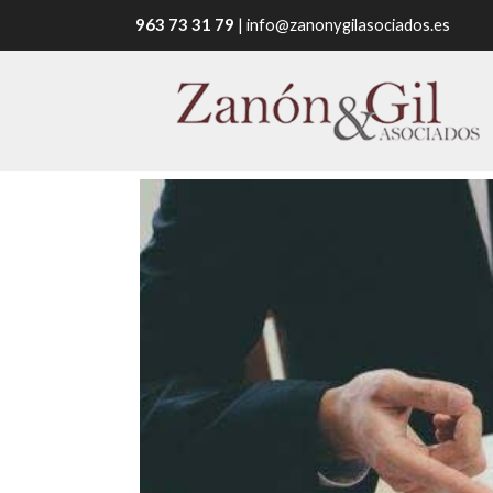
963 73 31 79
|
info@zanonygilasociados.es