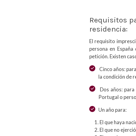
Requisitos pa
residencia:
El requisito impresci
persona en España 
petición. Existen cas
Cinco años: para
la condición de 
Dos años: para l
Portugal o perso
Un año para:
El que haya naci
El que no ejerci