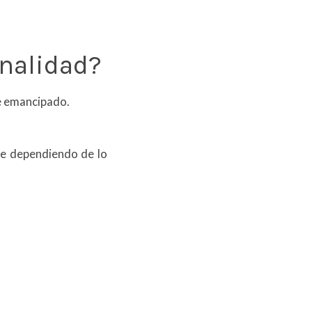
onalidad?
re emancipado.
te dependiendo de lo