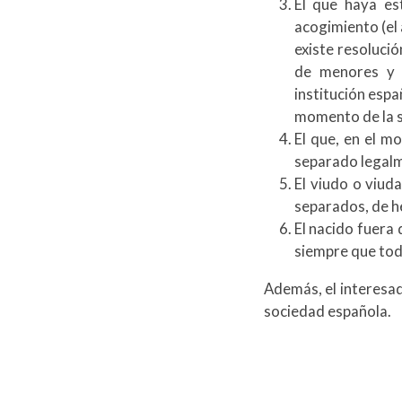
El que haya est
acogimiento (el 
existe resoluci
de menores y l
institución espa
momento de la s
El que, en el m
separado legalm
El viudo o viud
separados, de h
El nacido fuera
siempre que tod
Además, el interesad
sociedad española.