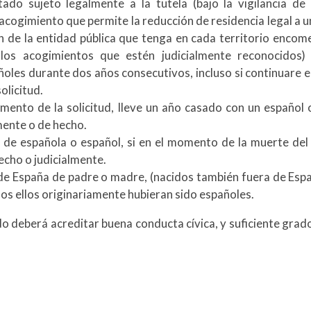
ado sujeto legalmente a la tutela (bajo la vigilancia de
acogimiento que permite la reducción de residencia legal a u
ón de la entidad pública que tenga en cada territorio enco
os acogimientos que estén judicialmente reconocidos)
ñoles durante dos años consecutivos, incluso si continuare en
olicitud.
omento de la solicitud, lleve un año casado con un español
ente o de hecho.
a de española o español, si en el momento de la muerte de
echo o judicialmente.
 de España de padre o madre, (nacidos también fuera de Espa
os ellos originariamente hubieran sido españoles.
o deberá acreditar buena conducta cívica, y suficiente grado