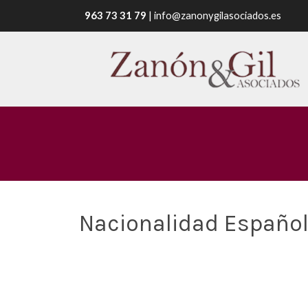
963 73 31 79
|
info@zanonygilasociados.es
Nacionalidad Español