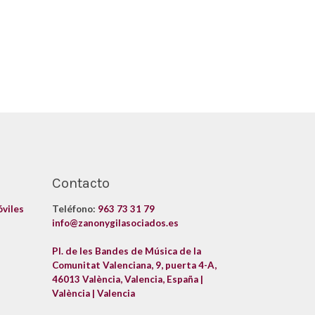
Contacto
óviles
Teléfono:
963 73 31 79
info@zanonygilasociados.es
Pl. de les Bandes de Música de la
Comunitat Valenciana, 9, puerta 4-A,
46013 València, Valencia, España |
València | Valencia