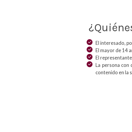
¿Quiénes
El interesado, p
El mayor de 14 a
El representante
La persona con d
contenido en la 