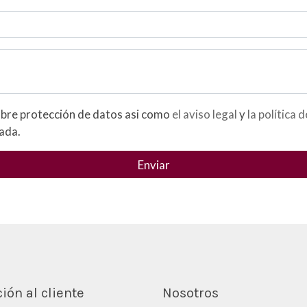
He leído y acepto la información básica sobre protección de datos asi como
el aviso legal
y
la política 
zada.
Enviar
ión al cliente
Nosotros